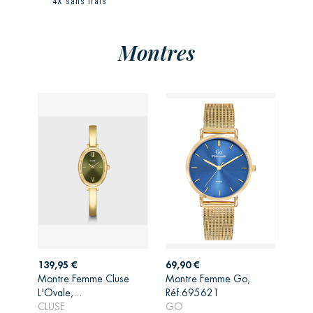
4X sans frais
Montres
Prix
Prix
139,95 €
69,90 €
Montre Femme Cluse
Montre Femme Go,
AJOUTER AU
AJOUTER AU
L'Ovale,...
Réf.695621
PANIER
PANIER
CLUSE
GO