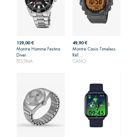
Prix
Prix
129,00 €
49,90 €
Montre Homme Festina
Montre Casio Timeless
AJOUTER AU
AJOUTER AU
Diver...
Réf....
PANIER
PANIER
FESTINA
CASIO