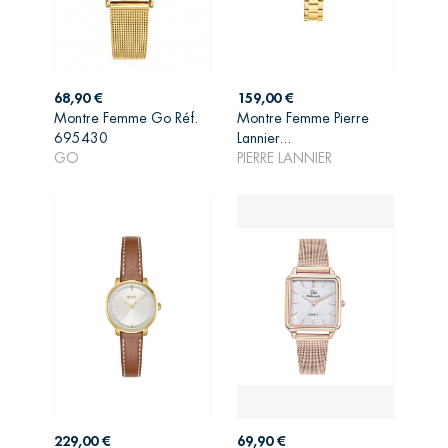
Prix
Prix
68,90 €
159,00 €
Montre Femme Go Réf.
Montre Femme Pierre
AJOUTER AU
AJOUTER AU
695430
Lannier...
PANIER
PANIER
GO
PIERRE LANNIER
Prix
Prix
229,00 €
69,90 €