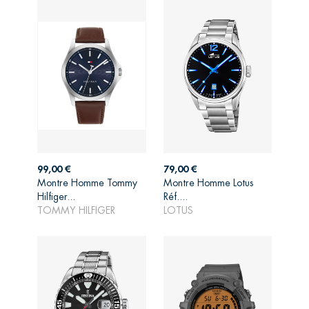
Prix
Prix
99,00 €
79,00 €
Montre Homme Tommy
Montre Homme Lotus
AJOUTER AU
AJOUTER AU
Hilfiger...
Réf....
PANIER
PANIER
TOMMY HILFIGER
LOTUS