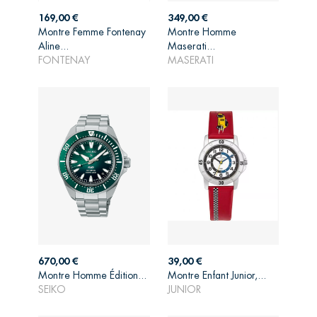
Prix
Prix
169,00 €
349,00 €
Montre Femme Fontenay
Montre Homme
AJOUTER AU
AJOUTER AU
Aline...
Maserati...
PANIER
PANIER
FONTENAY
MASERATI
Prix
Prix
670,00 €
39,00 €
AJOUTER AU
AJOUTER AU
Montre Homme Édition...
Montre Enfant Junior,...
PANIER
PANIER
SEIKO
JUNIOR