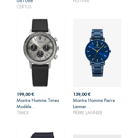
061068
FESTINA
PANIER
PANIER
CERTUS
Prix
Prix
199,00 €
139,00 €
Montre Homme Timex
Montre Homme Pierre
AJOUTER AU
AJOUTER AU
Modèle...
Lannier...
PANIER
PANIER
TIMEX
PIERRE LANNIER