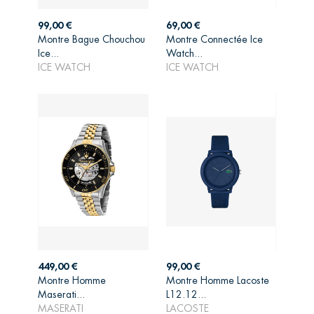
Prix
Prix
99,00 €
69,00 €
Montre Bague Chouchou
Montre Connectée Ice
AJOUTER AU
AJOUTER AU
Ice...
Watch...
PANIER
PANIER
ICE WATCH
ICE WATCH
Prix
Prix
449,00 €
99,00 €
Montre Homme
Montre Homme Lacoste
AJOUTER AU
AJOUTER AU
Maserati...
L12.12...
PANIER
PANIER
MASERATI
LACOSTE