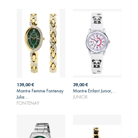
Prix
Prix
139,00 €
39,00 €
Montre Femme Fontenay
Montre Enfant Junior,...
AJOUTER AU
AJOUTER AU
Julia...
JUNIOR
PANIER
PANIER
FONTENAY