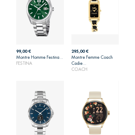
Prix
Prix
99,00 €
295,00 €
Montre Homme Festina...
Montre Femme Coach
AJOUTER AU
AJOUTER AU
FESTINA
Cadie...
PANIER
PANIER
COACH