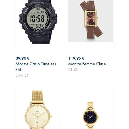
Prix
Prix
39,90 €
119,95 €
Montre Casio Timeless
Montre Femme Cluse...
AJOUTER AU
AJOUTER AU
Réf....
CLUSE
PANIER
PANIER
CASIO