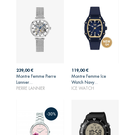
Prix
Prix
239,00 €
119,00 €
Montre Femme Pierre
Montre Femme Ice
AJOUTER AU
AJOUTER AU
Lannier...
Watch Navy...
PANIER
PANIER
PIERRE LANNIER
ICE WATCH
-30%