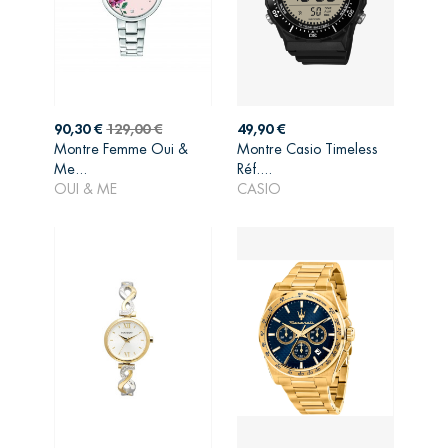
Prix
Prix
Prix
90,30 €
129,00 €
49,90 €
de
Montre Femme Oui &
Montre Casio Timeless
AJOUTER AU
AJOUTER AU
base
Me...
Réf....
PANIER
PANIER
OUI & ME
CASIO