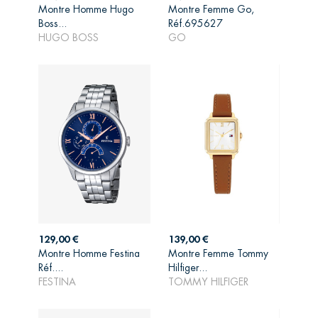
Montre Homme Hugo
Montre Femme Go,
AJOUTER AU
AJOUTER AU
Boss...
Réf.695627
PANIER
PANIER
HUGO BOSS
GO
Prix
Prix
129,00 €
139,00 €
Montre Homme Festina
Montre Femme Tommy
AJOUTER AU
AJOUTER AU
Réf....
Hilfiger...
PANIER
PANIER
FESTINA
TOMMY HILFIGER