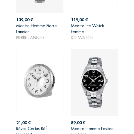
Prix
Prix
139,00 €
119,00 €
Montre Homme Pierre
Montre Ice Watch
AJOUTER AU
AJOUTER AU
Lannier...
Femme...
PANIER
PANIER
PIERRE LANNIER
ICE WATCH
Prix
Prix
21,00 €
89,00 €
Réveil Certus Réf.
Montre Homme Festina...
AJOUTER AU
AJOUTER AU