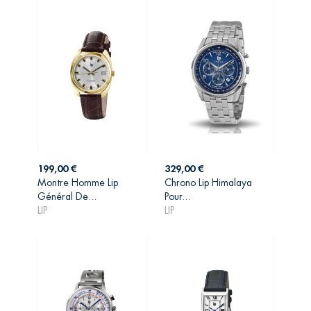
Prix
Prix
199,00 €
329,00 €
Montre Homme Lip
Chrono Lip Himalaya
AJOUTER AU
AJOUTER AU
Général De...
Pour...
PANIER
PANIER
LIP
LIP