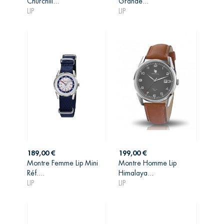
Churchill...
Grande...
PANIER
PANIER
LIP
LIP
Prix
Prix
189,00 €
199,00 €
Montre Femme Lip Mini
Montre Homme Lip
AJOUTER AU
AJOUTER AU
Réf....
Himalaya...
PANIER
PANIER
LIP
LIP