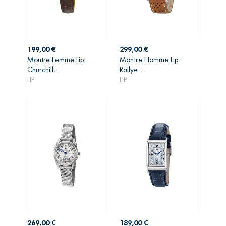
Prix
Prix
199,00 €
299,00 €
Montre Femme Lip
Montre Homme Lip
AJOUTER AU
AJOUTER AU
Churchill...
Rallye...
PANIER
PANIER
LIP
LIP
Prix
Prix
269,00 €
189,00 €