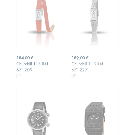
Prix
Prix
184,00 €
189,00 €
Churchill T13 Réf.
Churchill T13 Réf.
AJOUTER AU
AJOUTER AU
671209
671227
PANIER
PANIER
LIP
LIP