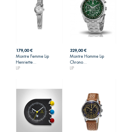
Prix
Prix
179,00 €
329,00 €
Montre Femme Lip
Montre Homme Lip
AJOUTER AU
AJOUTER AU
Henriette...
Chrono...
PANIER
PANIER
LIP
LIP