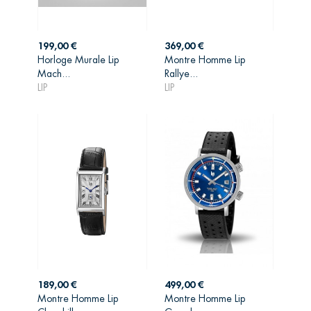
Prix
Prix
199,00 €
369,00 €
Horloge Murale Lip
Montre Homme Lip
AJOUTER AU
AJOUTER AU
Mach...
Rallye...
PANIER
PANIER
LIP
LIP
Prix
Prix
189,00 €
499,00 €
Montre Homme Lip
Montre Homme Lip
AJOUTER AU
AJOUTER AU