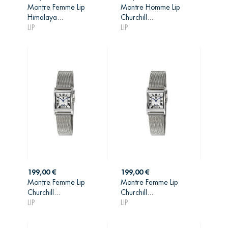
Montre Femme Lip
Montre Homme Lip
AJOUTER AU
AJOUTER AU
Himalaya...
Churchill...
PANIER
PANIER
LIP
LIP
Prix
Prix
199,00 €
199,00 €
Montre Femme Lip
Montre Femme Lip
AJOUTER AU
AJOUTER AU
Churchill...
Churchill...
PANIER
PANIER
LIP
LIP