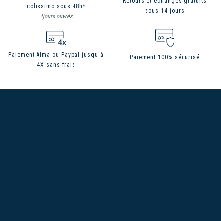
Retours et échanges gratuits
colissimo sous 48h*
sous 14 jours
*jours ouvrés
Paiement Alma ou Paypal jusqu'à
Paiement 100% sécurisé
4X sans frais