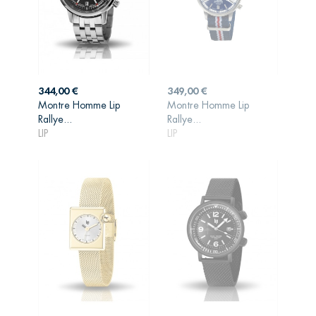
Prix
Prix
344,00 €
349,00 €
Montre Homme Lip
Montre Homme Lip
AJOUTER AU
AJOUTER AU
Rallye...
Rallye...
PANIER
PANIER
LIP
LIP