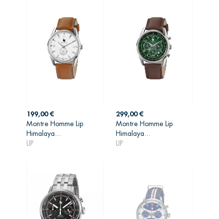
Prix
Prix
199,00 €
299,00 €
Montre Homme Lip
Montre Homme Lip
AJOUTER AU
AJOUTER AU
Himalaya...
Himalaya...
PANIER
PANIER
LIP
LIP