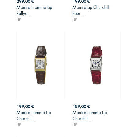
Prix
Prix
299,00 €
199,00 €
Montre Homme Lip
Montre Lip Churchill
AJOUTER AU
AJOUTER AU
Rallye...
Pour...
PANIER
PANIER
LIP
LIP
Prix
Prix
199,00 €
189,00 €
Montre Femme Lip
Montre Femme Lip
AJOUTER AU
AJOUTER AU
Churchill...
Churchill...
PANIER
PANIER
LIP
LIP