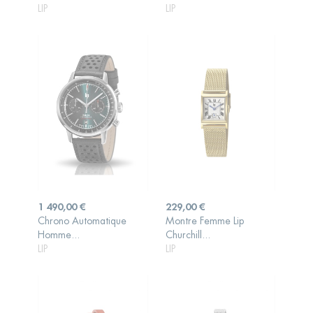
LIP
LIP
Prix
Prix
1 490,00 €
229,00 €
Chrono Automatique
Montre Femme Lip
AJOUTER AU
AJOUTER AU
Homme...
Churchill...
PANIER
PANIER
LIP
LIP