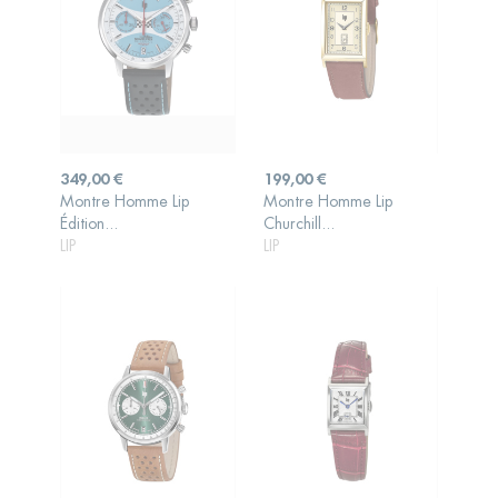
Prix
Prix
349,00 €
199,00 €
Montre Homme Lip
Montre Homme Lip
AJOUTER AU
AJOUTER AU
Édition...
Churchill...
PANIER
PANIER
LIP
LIP