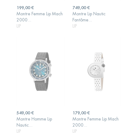
Prix
Prix
199,00 €
749,00 €
Montre Femme Lip Mach
Montre Lip Nautic
AJOUTER AU
AJOUTER AU
2000...
Fantôme...
PANIER
PANIER
LIP
LIP
Prix
Prix
549,00 €
179,00 €
Montre Homme Lip
Montre Femme Lip Mach
AJOUTER AU
AJOUTER AU
Nautic...
2000...
PANIER
PANIER
LIP
LIP