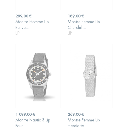
Prix
Prix
299,00 €
189,00 €
Montre Homme Lip
Montre Femme Lip
AJOUTER AU
AJOUTER AU
Rallye...
Churchill...
PANIER
PANIER
LIP
LIP
Prix
Prix
1 099,00 €
269,00 €
Montre Nautic 3 Lip
Montre Femme Lip
AJOUTER AU
AJOUTER AU
Pour...
Henriette...
PANIER
PANIER