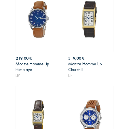
Prix
Prix
219,00 €
519,00 €
Montre Homme Lip
Montre Homme Lip
AJOUTER AU
AJOUTER AU
Himalaya...
Churchill...
PANIER
PANIER
LIP
LIP