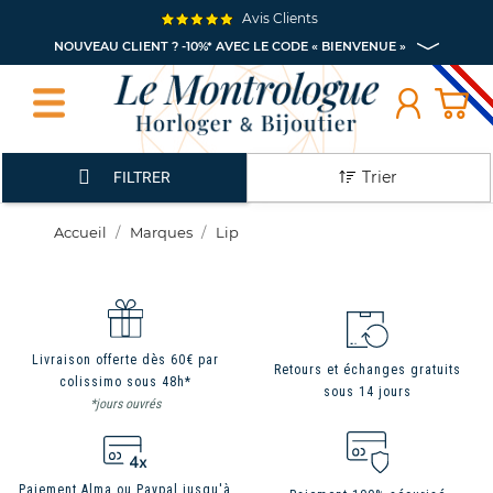
Avis Clients
NOUVEAU CLIENT ? -10%* AVEC LE CODE « BIENVENUE »
Trier
FILTRER
Accueil
Marques
Lip
Livraison offerte dès 60€ par
Retours et échanges gratuits
colissimo sous 48h*
sous 14 jours
*jours ouvrés
Paiement Alma ou Paypal jusqu'à