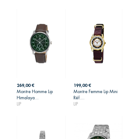
Prix
Prix
269,00 €
199,00 €
Montre Homme Lip
Montre Femme Lip Mini
AJOUTER AU
AJOUTER AU
Himalaya...
Réf....
PANIER
PANIER
LIP
LIP