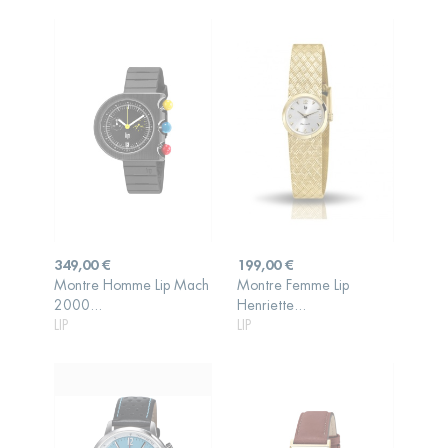
Prix
Prix
349,00 €
199,00 €
Montre Homme Lip Mach
Montre Femme Lip
AJOUTER AU
AJOUTER AU
2000...
Henriette...
PANIER
PANIER
LIP
LIP