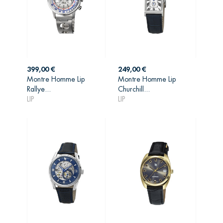
Prix
Prix
399,00 €
249,00 €
Montre Homme Lip
Montre Homme Lip
AJOUTER AU
AJOUTER AU
Rallye...
Churchill...
PANIER
PANIER
LIP
LIP