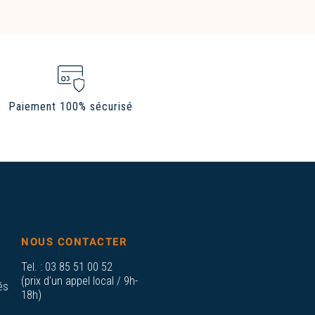
Paiement 100% sécurisé
NOUS CONTACTER
Tel. :
03 85 51 00 52
(prix d'un appel local / 9h-
és
18h)