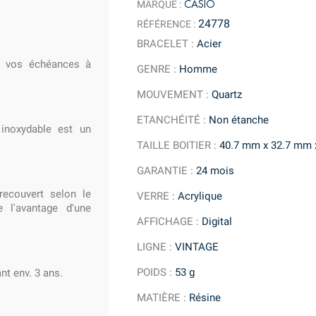
CASIO
MARQUE :
24778
RÉFÉRENCE :
BRACELET
:
Acier
t vos échéances à
GENRE
:
Homme
MOUVEMENT
:
Quartz
ETANCHÉITÉ
:
Non étanche
 inoxydable est un
TAILLE BOITIER
:
40.7 mm x 32.7 mm 
GARANTIE
:
24 mois
ecouvert selon le
VERRE
:
Acrylique
e l'avantage d'une
AFFICHAGE
:
Digital
LIGNE
:
VINTAGE
POIDS
:
53 g
nt env. 3 ans.
MATIÈRE
:
Résine