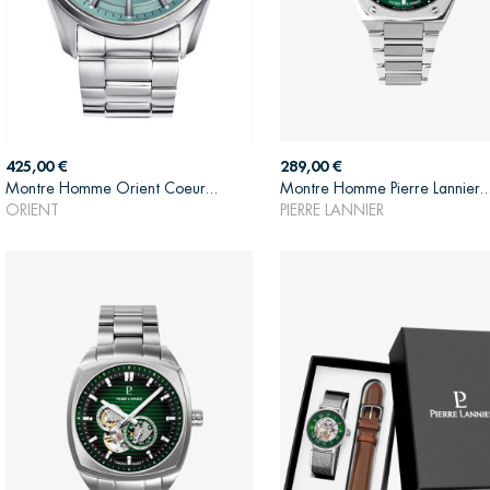
Prix
Prix
425,00 €
289,00 €
Montre Homme Orient Coeur...
Montre Homme Pierre Lannier..
AJOUTER AU PANIER
AJOUTER AU PANIER
ORIENT
PIERRE LANNIER