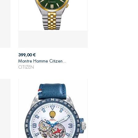
Prix
399,00 €
Montre Homme Citizen...
AJOUTER AU PANIER
CITIZEN