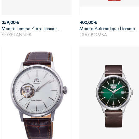
Prix
Prix
259,00 €
400,00 €
Montre Femme Pierre Lannier...
Montre Automatique Homme...
AJOUTER AU PANIER
AJOUTER AU PANIER
PIERRE LANNIER
TSAR BOMBA