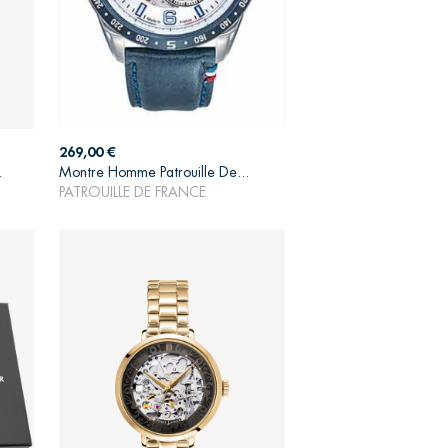
Prix
269,00 €
.
Montre Homme Patrouille De...
AJOUTER AU PANIER
PATROUILLE DE FRANCE