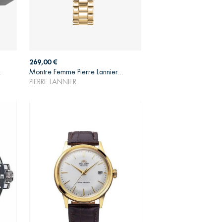
Prix
269,00 €
.
Montre Femme Pierre Lannier...
AJOUTER AU PANIER
PIERRE LANNIER