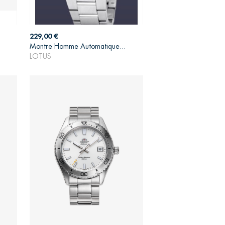
Prix
229,00 €
Montre Homme Automatique...
AJOUTER AU PANIER
LOTUS