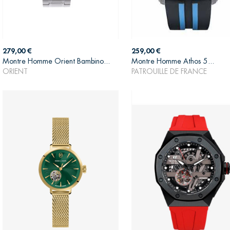
Prix
Prix
279,00 €
259,00 €
Montre Homme Orient Bambino...
Montre Homme Athos 5...
AJOUTER AU PANIER
AJOUTER AU PANIER
ORIENT
PATROUILLE DE FRANCE