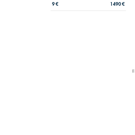
9
€
1490
€
I