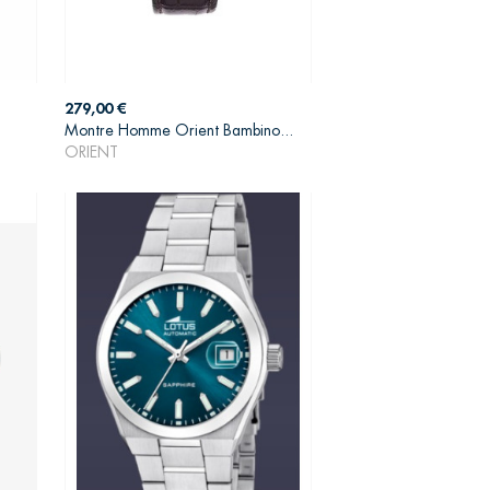
Prix
279,00 €
Montre Homme Orient Bambino...
AJOUTER AU PANIER
ORIENT