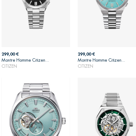
Prix
Prix
299,00 €
299,00 €
Montre Homme Citizen...
Montre Homme Citizen...
AJOUTER AU PANIER
AJOUTER AU PANIER
CITIZEN
CITIZEN