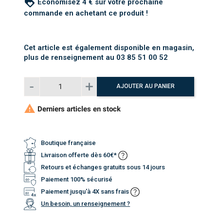
loyalty
Économisez 4 € sur votre prochaine
commande en achetant ce produit !
Cet article est également disponible en magasin,
plus de renseignement au 03 85 51 00 52
AJOUTER AU PANIER

Derniers articles en stock
Boutique française
Livraison offerte dès 60€*
Retours et échanges gratuits sous 14 jours
Paiement 100% sécurisé
Paiement jusqu'à 4X sans frais
Un besoin, un renseignement ?