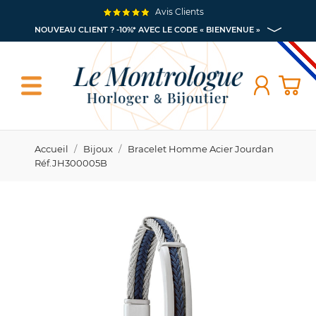
Avis Clients
NOUVEAU CLIENT ? -10%* AVEC LE CODE « BIENVENUE »
Accueil
Bijoux
Bracelet Homme Acier Jourdan
Réf.JH300005B