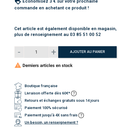
loyalty
Économisez 3 € sur votre prochaine
commande en achetant ce produit !
Cet article est également disponible en magasin,
plus de renseignement au 03 85 51 00 52
AJOUTER AU PANIER

Derniers articles en stock
Boutique française
Livraison offerte dès 60€*
Retours et échanges gratuits sous 14 jours
Paiement 100% sécurisé
Paiement jusqu'à 4X sans frais
Un besoin, un renseignement ?