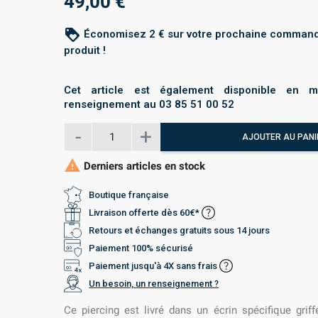
49,00 €
loyalty
Économisez 2 € sur votre prochaine command
produit !
Cet article est également disponible en m
renseignement au 03 85 51 00 52
AJOUTER AU PANI

Derniers articles en stock
Boutique française
Livraison offerte dès 60€*
Retours et échanges gratuits sous 14 jours
Paiement 100% sécurisé
Paiement jusqu'à 4X sans frais
Un besoin, un renseignement ?
Ce piercing est livré dans un écrin spécifique gri