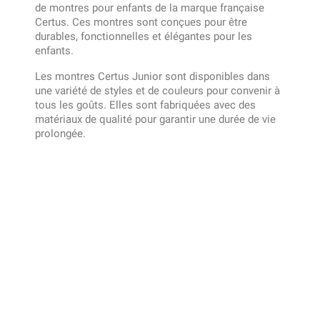
de montres pour enfants de la marque française
Certus. Ces montres sont conçues pour être
durables, fonctionnelles et élégantes pour les
enfants.
Les montres Certus Junior sont disponibles dans
une variété de styles et de couleurs pour convenir à
tous les goûts. Elles sont fabriquées avec des
matériaux de qualité pour garantir une durée de vie
prolongée.
La plupart des modèles de montres Certus Junior
sont équipés d'un cadran analogique avec des
chiffres et des aiguilles faciles à lire pour permettre
aux enfants d'apprendre à lire l'heure. Certaines
montres ont également des caractéristiques
supplémentaires telles que des fonctions
chronomètre, alarme et calendrier.
Les bracelets des montres Certus Junior sont
souvent en silicone ou en cuir synthétique pour un
confort optimal et une grande résistance aux chocs.
Ils sont également réglables pour s'adapter à toutes