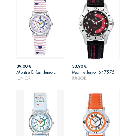
Prix
Prix
39,00 €
33,90 €
AJOUTER AU
AJOUTER AU
Montre Enfant Junior,...
Montre Junior 647575
PANIER
PANIER
JUNIOR
JUNIOR