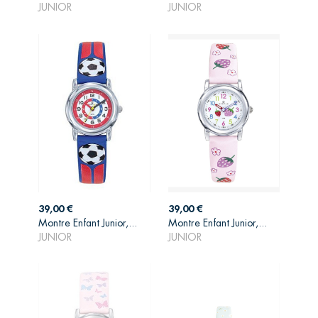
JUNIOR
JUNIOR
Prix
Prix
39,00 €
39,00 €
AJOUTER AU
AJOUTER AU
Montre Enfant Junior,...
Montre Enfant Junior,...
PANIER
PANIER
JUNIOR
JUNIOR