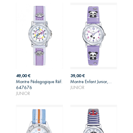
Prix
Prix
49,00 €
39,00 €
Montre Pédagogique Réf.
Montre Enfant Junior,...
AJOUTER AU
AJOUTER AU
647676
JUNIOR
PANIER
PANIER
JUNIOR