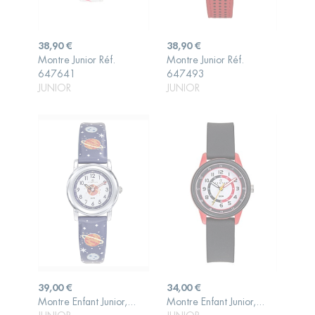
Prix
Prix
38,90 €
38,90 €
Montre Junior Réf.
Montre Junior Réf.
AJOUTER AU
AJOUTER AU
647641
647493
PANIER
PANIER
JUNIOR
JUNIOR
Prix
Prix
39,00 €
34,00 €
AJOUTER AU
AJOUTER AU
Montre Enfant Junior,...
Montre Enfant Junior,...
PANIER
PANIER