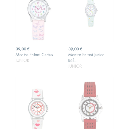
Prix
Prix
39,00 €
39,00 €
Montre Enfant Certus...
Montre Enfant Junior
AJOUTER AU
AJOUTER AU
JUNIOR
Réf....
PANIER
PANIER
JUNIOR