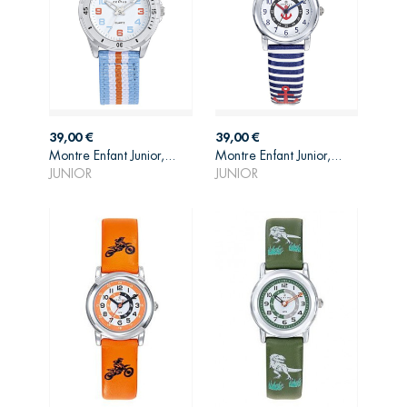
Prix
Prix
39,00 €
39,00 €
AJOUTER AU
AJOUTER AU
Montre Enfant Junior,...
Montre Enfant Junior,...
PANIER
PANIER
JUNIOR
JUNIOR