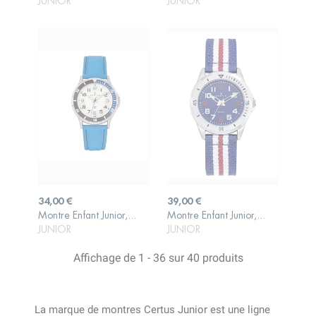
JUNIOR
JUNIOR
Prix
Prix
34,00 €
39,00 €
AJOUTER AU
AJOUTER AU
Montre Enfant Junior,...
Montre Enfant Junior,...
PANIER
PANIER
JUNIOR
JUNIOR
Affichage de 1 - 36 sur 40 produits
La marque de montres Certus Junior est une ligne