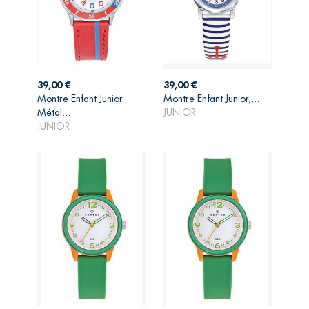
Prix
Prix
39,00 €
39,00 €
Montre Enfant Junior
Montre Enfant Junior,...
AJOUTER AU
AJOUTER AU
Métal...
JUNIOR
PANIER
PANIER
JUNIOR