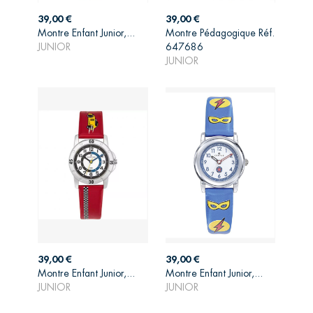
Prix
Prix
39,00 €
39,00 €
Montre Enfant Junior,...
Montre Pédagogique Réf.
AJOUTER AU
AJOUTER AU
JUNIOR
647686
PANIER
PANIER
JUNIOR
Prix
Prix
39,00 €
39,00 €
AJOUTER AU
AJOUTER AU
Montre Enfant Junior,...
Montre Enfant Junior,...
PANIER
PANIER
JUNIOR
JUNIOR