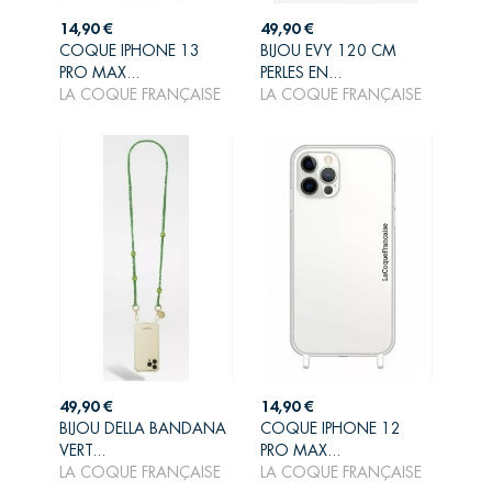
Prix
Prix
14,90 €
49,90 €
COQUE IPHONE 13
BIJOU EVY 120 CM
AJOUTER AU
AJOUTER AU
PRO MAX...
PERLES EN...
PANIER
PANIER
LA COQUE FRANÇAISE
LA COQUE FRANÇAISE
Prix
Prix
49,90 €
14,90 €
BIJOU DELLA BANDANA
COQUE IPHONE 12
AJOUTER AU
AJOUTER AU
VERT...
PRO MAX...
PANIER
PANIER
LA COQUE FRANÇAISE
LA COQUE FRANÇAISE