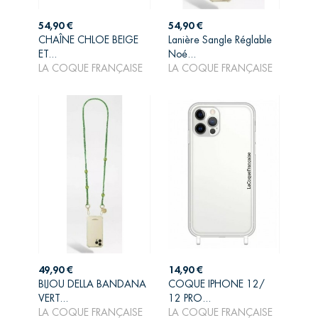
Prix
Prix
54,90 €
54,90 €
CHAÎNE CHLOE BEIGE
Lanière Sangle Réglable
AJOUTER AU
AJOUTER AU
ET...
Noé...
PANIER
PANIER
LA COQUE FRANÇAISE
LA COQUE FRANÇAISE
Prix
Prix
49,90 €
14,90 €
BIJOU DELLA BANDANA
COQUE IPHONE 12/
AJOUTER AU
AJOUTER AU
VERT...
12 PRO...
PANIER
PANIER
LA COQUE FRANÇAISE
LA COQUE FRANÇAISE