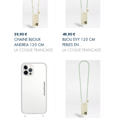
Prix
Prix
59,90 €
49,90 €
CHAINE BIJOUX
BIJOU EVY 120 CM
AJOUTER AU
AJOUTER AU
ANDREA 120 CM...
PERLES EN...
PANIER
PANIER
LA COQUE FRANÇAISE
LA COQUE FRANÇAISE