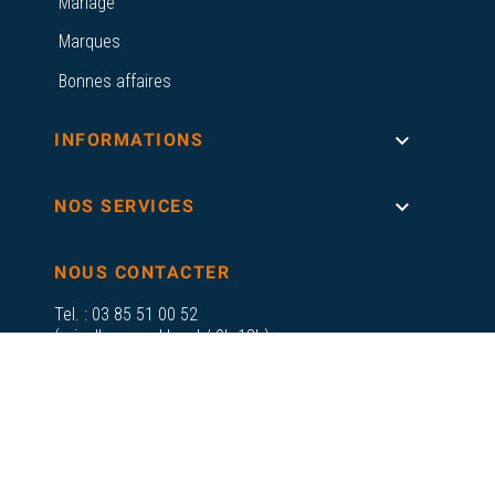
Mariage
Marques
Bonnes affaires

INFORMATIONS

NOS SERVICES
NOUS CONTACTER
Tel. :
03 85 51 00 52
(prix d'un appel local / 9h-18h)
contact@lemontrologue.fr
28 Rue de la République
71700 Tournus