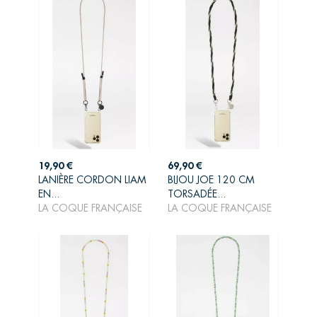
Prix
Prix
19,90 €
69,90 €
LANIÈRE CORDON LIAM
BIJOU JOE 120 CM
AJOUTER AU
AJOUTER AU
EN...
TORSADÉE...
PANIER
PANIER
LA COQUE FRANÇAISE
LA COQUE FRANÇAISE