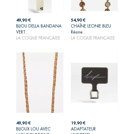
Prix
Prix
49,90 €
54,90 €
BIJOU DELLA BANDANA
CHAÎNE LEONIE BLEU
AJOUTER AU
AJOUTER AU
VERT...
Résine...
PANIER
PANIER
LA COQUE FRANÇAISE
LA COQUE FRANÇAISE
Prix
Prix
49,90 €
19,90 €
BIJOUX LOU AVEC
ADAPTATEUR
AJOUTER AU
AJOUTER AU