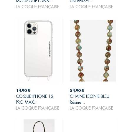
MOUSQUETONS...
UNIVERSEL...
PANIER
PANIER
LA COQUE FRANÇAISE
LA COQUE FRANÇAISE
Prix
Prix
14,90 €
54,90 €
COQUE IPHONE 12
CHAÎNE LEONIE BLEU
AJOUTER AU
AJOUTER AU
PRO MAX...
Résine...
PANIER
PANIER
LA COQUE FRANÇAISE
LA COQUE FRANÇAISE