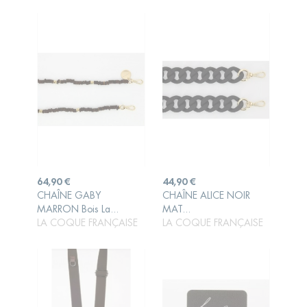
Prix
Prix
64,90 €
44,90 €
CHAÎNE GABY
CHAÎNE ALICE NOIR
AJOUTER AU
AJOUTER AU
MARRON Bois La...
MAT...
PANIER
PANIER
LA COQUE FRANÇAISE
LA COQUE FRANÇAISE