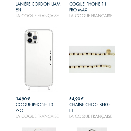
LANIÈRE CORDON LIAM
COQUE IPHONE 11
AJOUTER AU
AJOUTER AU
EN...
PRO MAX...
PANIER
PANIER
LA COQUE FRANÇAISE
LA COQUE FRANÇAISE
Prix
Prix
14,90 €
54,90 €
COQUE IPHONE 13
CHAÎNE CHLOE BEIGE
AJOUTER AU
AJOUTER AU
PRO...
ET...
PANIER
PANIER
LA COQUE FRANÇAISE
LA COQUE FRANÇAISE