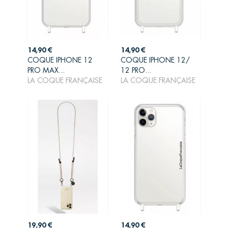
Prix
Prix
14,90 €
14,90 €
COQUE IPHONE 12
COQUE IPHONE 12/
AJOUTER AU
AJOUTER AU
PRO MAX...
12 PRO...
PANIER
PANIER
LA COQUE FRANÇAISE
LA COQUE FRANÇAISE
Prix
Prix
19,90 €
14,90 €