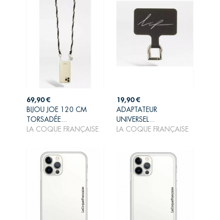
Prix
Prix
69,90 €
19,90 €
BIJOU JOE 120 CM
ADAPTATEUR
AJOUTER AU
AJOUTER AU
TORSADÉE...
UNIVERSEL...
PANIER
PANIER
LA COQUE FRANÇAISE
LA COQUE FRANÇAISE