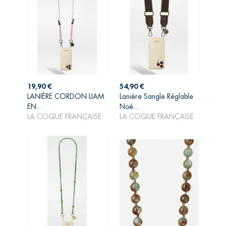
Prix
Prix
19,90 €
54,90 €
LANIÈRE CORDON LIAM
Lanière Sangle Réglable
AJOUTER AU
AJOUTER AU
EN...
Noé...
PANIER
PANIER
LA COQUE FRANÇAISE
LA COQUE FRANÇAISE