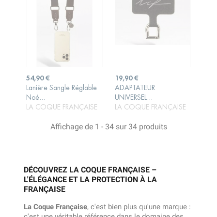
Prix
Prix
54,90 €
19,90 €
Lanière Sangle Réglable
ADAPTATEUR
AJOUTER AU
AJOUTER AU
Noé...
UNIVERSEL...
PANIER
PANIER
LA COQUE FRANÇAISE
LA COQUE FRANÇAISE
Affichage de 1 - 34 sur 34 produits
DÉCOUVREZ LA COQUE FRANÇAISE –
L'ÉLÉGANCE ET LA PROTECTION À LA
FRANÇAISE
La Coque Française
, c'est bien plus qu'une marque :
c'est une véritable référence dans le domaine des