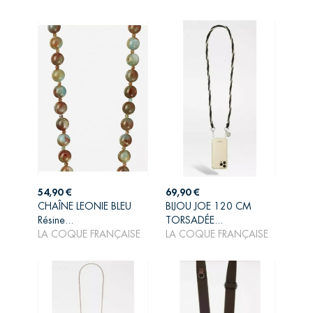
Prix
Prix
54,90 €
69,90 €
CHAÎNE LEONIE BLEU
BIJOU JOE 120 CM
AJOUTER AU
AJOUTER AU
Résine...
TORSADÉE...
PANIER
PANIER
LA COQUE FRANÇAISE
LA COQUE FRANÇAISE