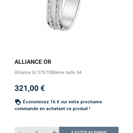
ALLIANCE OR
Alliance Or 375/1000ème taille 54
321,00 €
loyalty
Économisez 16 € sur votre prochaine
commande en achetant ce produit !
AJOUTER AU PANIER