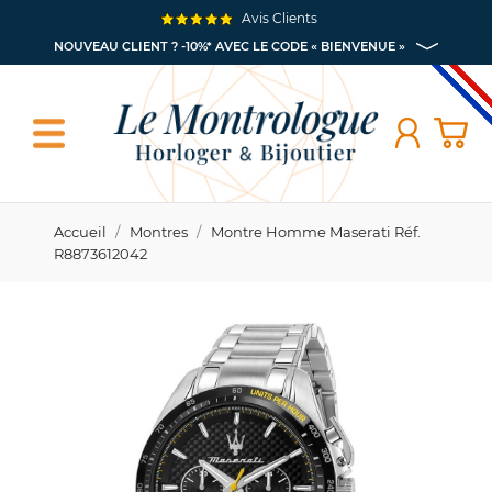
Avis Clients
NOUVEAU CLIENT ? -10%* AVEC LE CODE « BIENVENUE »
Accueil
Montres
Montre Homme Maserati Réf.
R8873612042