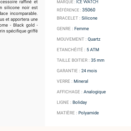
ICE WATCH
cessoire raffiné et
MARQUE :
n silicone noir est
35060
RÉFÉRENCE :
udace incomparable.
BRACELET
:
Silicone
ous et apportera une
ome - Black gold -
GENRE
:
Femme
in spécifique griffé
MOUVEMENT
:
Quartz
ETANCHÉITÉ
:
5 ATM
TAILLE BOITIER
:
35 mm
GARANTIE
:
24 mois
VERRE
:
Mineral
AFFICHAGE
:
Analogique
LIGNE
:
Boliday
MATIÈRE
:
Polyamide