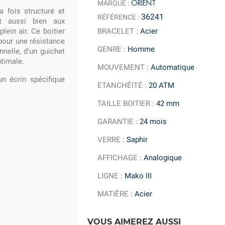
ORIENT
MARQUE :
 fois structuré et
36241
RÉFÉRENCE :
nt aussi bien aux
BRACELET
:
Acier
ein air. Ce boitier
pour une résistance
GENRE
:
Homme
nnelle, d'un guichet
ptimale.
MOUVEMENT
:
Automatique
n écrin spécifique
ETANCHÉITÉ
:
20 ATM
TAILLE BOITIER
:
42 mm
GARANTIE
:
24 mois
VERRE
:
Saphir
AFFICHAGE
:
Analogique
LIGNE
:
Mako III
MATIÈRE
:
Acier
VOUS AIMEREZ AUSSI