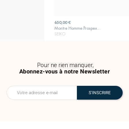
Prix
650,00 €
Montre Homme Prospex...
AJOUTER AU PANIER
SEIKO
Pour ne rien manquer,
Abonnez-vous à notre Newsletter