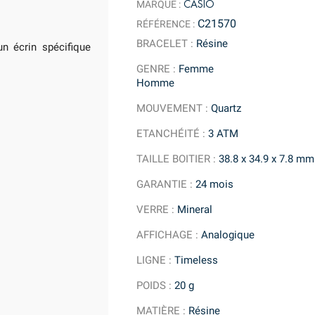
CASIO
MARQUE :
C21570
RÉFÉRENCE :
BRACELET
:
Résine
n écrin spécifique
GENRE
:
Femme
Homme
MOUVEMENT
:
Quartz
ETANCHÉITÉ
:
3 ATM
TAILLE BOITIER
:
38.8 x 34.9 x 7.8 mm
GARANTIE
:
24 mois
VERRE
:
Mineral
AFFICHAGE
:
Analogique
LIGNE
:
Timeless
POIDS
:
20 g
MATIÈRE
:
Résine