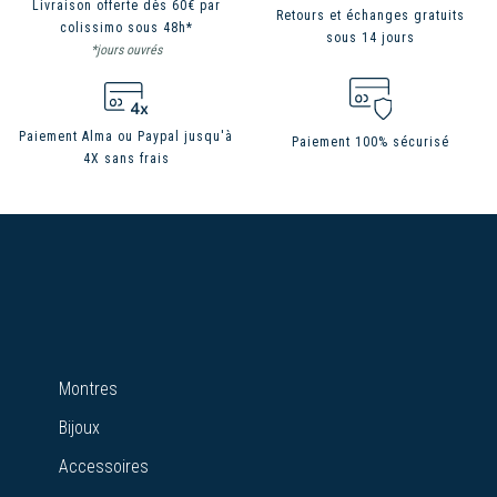
Livraison offerte dès 60€ par
Retours et échanges gratuits
colissimo sous 48h*
sous 14 jours
*jours ouvrés
Paiement Alma ou Paypal jusqu'à
Paiement 100% sécurisé
4X sans frais
Montres
Bijoux
Accessoires