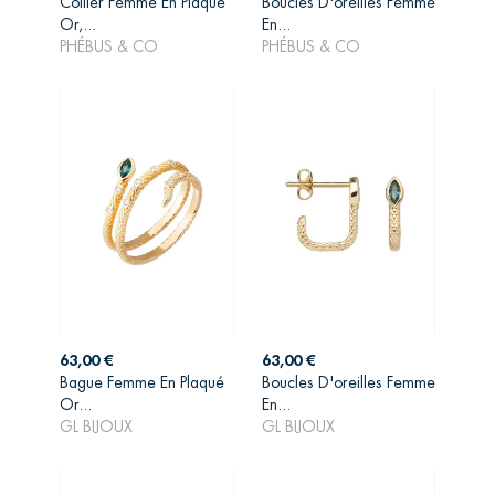
Collier Femme En Plaqué
Boucles D'oreilles Femme
AJOUTER AU
AJOUTER AU
Or,...
En...
PANIER
PANIER
PHÉBUS & CO
PHÉBUS & CO
Prix
Prix
63,00 €
63,00 €
Bague Femme En Plaqué
Boucles D'oreilles Femme
AJOUTER AU
AJOUTER AU
Or...
En...
PANIER
PANIER
GL BIJOUX
GL BIJOUX