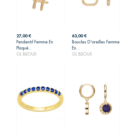
Prix
Prix
27,00 €
63,00 €
Pendentif Femme En
Boucles D'oreilles Femme
AJOUTER AU
AJOUTER AU
Plaqué...
En...
PANIER
PANIER
GL BIJOUX
GL BIJOUX