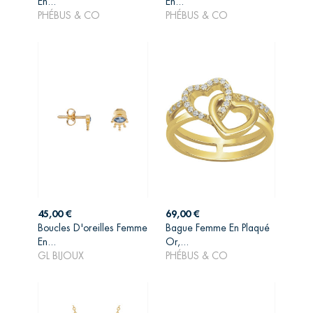
En...
En...
PANIER
PANIER
PHÉBUS & CO
PHÉBUS & CO
Prix
Prix
45,00 €
69,00 €
Boucles D'oreilles Femme
Bague Femme En Plaqué
AJOUTER AU
AJOUTER AU
En...
Or,...
PANIER
PANIER
GL BIJOUX
PHÉBUS & CO