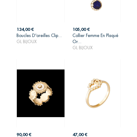
Prix
Prix
134,00 €
105,00 €
Boucles D'oreilles Clip...
Collier Femme En Plaqué
AJOUTER AU
AJOUTER AU
GL BIJOUX
Or...
PANIER
PANIER
GL BIJOUX
Prix
Prix
90,00 €
47,00 €