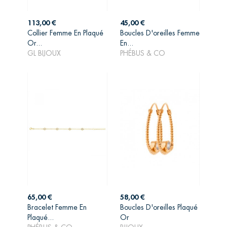
Prix
Prix
113,00 €
45,00 €
Collier Femme En Plaqué
Boucles D'oreilles Femme
AJOUTER AU
AJOUTER AU
Or...
En...
PANIER
PANIER
GL BIJOUX
PHÉBUS & CO
Prix
Prix
65,00 €
58,00 €
Bracelet Femme En
Boucles D'oreilles Plaqué
Plaqué...
Or
AJOUTER AU
AJOUTER AU