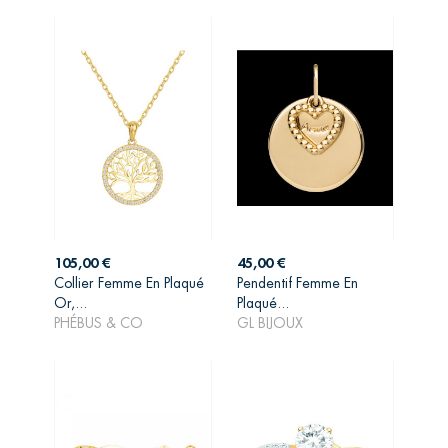
Prix
Prix
105,00 €
45,00 €
Collier Femme En Plaqué
Pendentif Femme En
AJOUTER AU
AJOUTER AU
Or,...
Plaqué...
PANIER
PANIER
PHÉBUS & CO
GL BIJOUX