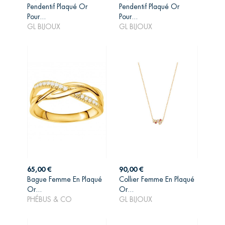
Pendentif Plaqué Or
Pendentif Plaqué Or
AJOUTER AU
AJOUTER AU
Pour...
Pour...
PANIER
PANIER
GL BIJOUX
GL BIJOUX
Prix
Prix
65,00 €
90,00 €
Bague Femme En Plaqué
Collier Femme En Plaqué
AJOUTER AU
AJOUTER AU
Or...
Or...
PANIER
PANIER
PHÉBUS & CO
GL BIJOUX