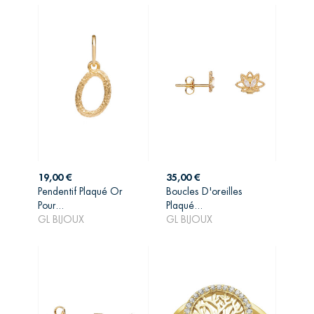
Prix
Prix
19,00 €
35,00 €
Pendentif Plaqué Or
Boucles D'oreilles
AJOUTER AU
AJOUTER AU
Pour...
Plaqué...
PANIER
PANIER
GL BIJOUX
GL BIJOUX