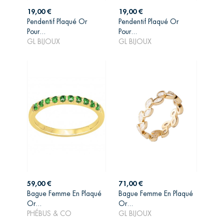
Prix
Prix
19,00 €
19,00 €
Pendentif Plaqué Or
Pendentif Plaqué Or
AJOUTER AU
AJOUTER AU
Pour...
Pour...
PANIER
PANIER
GL BIJOUX
GL BIJOUX
Prix
Prix
59,00 €
71,00 €
Bague Femme En Plaqué
Bague Femme En Plaqué
AJOUTER AU
AJOUTER AU
Or...
Or...
PANIER
PANIER
PHÉBUS & CO
GL BIJOUX