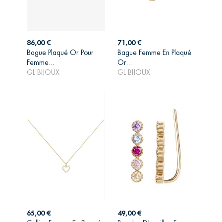
Prix
Prix
86,00 €
71,00 €
Bague Plaqué Or Pour
Bague Femme En Plaqué
AJOUTER AU
AJOUTER AU
Femme...
Or...
PANIER
PANIER
GL BIJOUX
GL BIJOUX
Prix
Prix
65,00 €
49,00 €