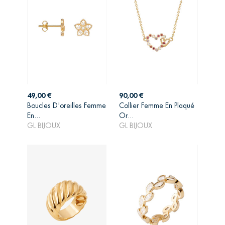
Prix
Prix
49,00 €
90,00 €
Boucles D'oreilles Femme
Collier Femme En Plaqué
AJOUTER AU
AJOUTER AU
En...
Or...
PANIER
PANIER
GL BIJOUX
GL BIJOUX