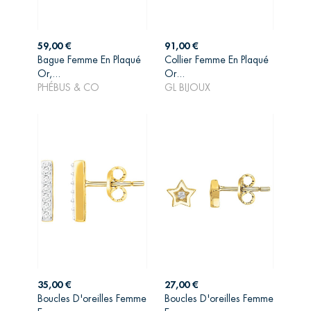
Prix
Prix
59,00 €
91,00 €
Bague Femme En Plaqué
Collier Femme En Plaqué
AJOUTER AU
AJOUTER AU
Or,...
Or...
PANIER
PANIER
PHÉBUS & CO
GL BIJOUX
Prix
Prix
35,00 €
27,00 €
Boucles D'oreilles Femme
Boucles D'oreilles Femme
AJOUTER AU
AJOUTER AU