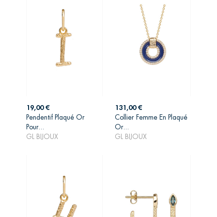
Prix
Prix
19,00 €
131,00 €
Pendentif Plaqué Or
Collier Femme En Plaqué
AJOUTER AU
AJOUTER AU
Pour...
Or...
PANIER
PANIER
GL BIJOUX
GL BIJOUX