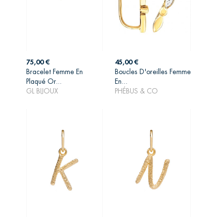
Prix
Prix
75,00 €
45,00 €
Bracelet Femme En
Boucles D'oreilles Femme
AJOUTER AU
AJOUTER AU
Plaqué Or...
En...
PANIER
PANIER
GL BIJOUX
PHÉBUS & CO