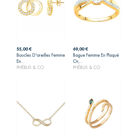
Prix
Prix
55,00 €
69,00 €
Boucles D'oreilles Femme
Bague Femme En Plaqué
AJOUTER AU
AJOUTER AU
En...
Or,...
PANIER
PANIER
PHÉBUS & CO
PHÉBUS & CO