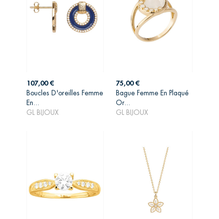
Prix
Prix
107,00 €
75,00 €
Boucles D'oreilles Femme
Bague Femme En Plaqué
AJOUTER AU
AJOUTER AU
En...
Or...
PANIER
PANIER
GL BIJOUX
GL BIJOUX