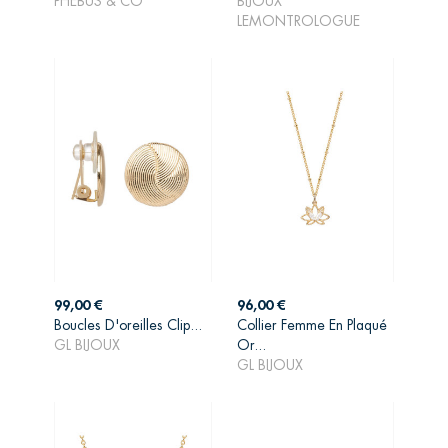
PHÉBUS & CO
BIJOUX
PANIER
PANIER
LEMONTROLOGUE
Prix
Prix
99,00 €
96,00 €
Boucles D'oreilles Clip...
Collier Femme En Plaqué
AJOUTER AU
AJOUTER AU
GL BIJOUX
Or...
PANIER
PANIER
GL BIJOUX