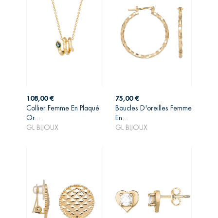
Prix
Prix
108,00 €
75,00 €
Collier Femme En Plaqué
Boucles D'oreilles Femme
AJOUTER AU
AJOUTER AU
Or...
En...
PANIER
PANIER
GL BIJOUX
GL BIJOUX