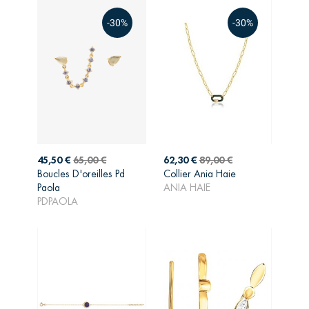
-30%
-30%
Prix
Prix
Prix
Prix
45,50 €
65,00 €
62,30 €
89,00 €
de
de
Boucles D'oreilles Pd
Collier Ania Haie
AJOUTER AU
AJOUTER AU
base
base
Paola
ANIA HAIE
PANIER
PANIER
PDPAOLA