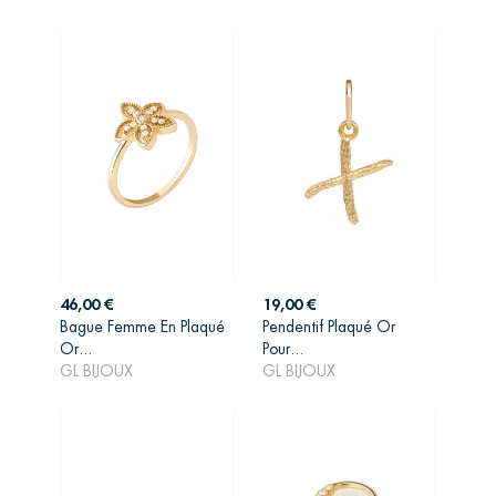
Prix
Prix
46,00 €
19,00 €
Bague Femme En Plaqué
Pendentif Plaqué Or
AJOUTER AU
AJOUTER AU
Or...
Pour...
PANIER
PANIER
GL BIJOUX
GL BIJOUX