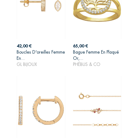
Prix
Prix
42,00 €
65,00 €
Boucles D'oreilles Femme
Bague Femme En Plaqué
AJOUTER AU
AJOUTER AU
En...
Or,...
PANIER
PANIER
GL BIJOUX
PHÉBUS & CO