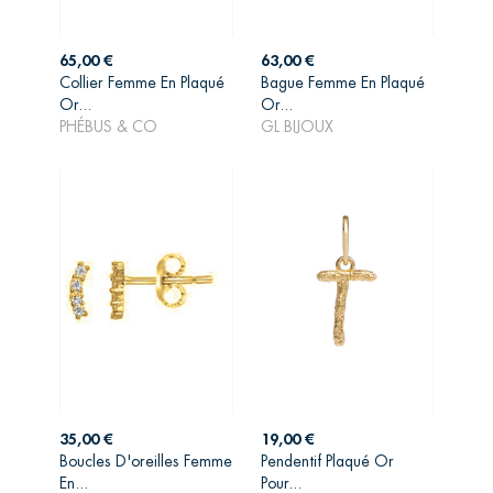
Prix
Prix
65,00 €
63,00 €
Collier Femme En Plaqué
Bague Femme En Plaqué
AJOUTER AU
AJOUTER AU
Or...
Or...
PANIER
PANIER
PHÉBUS & CO
GL BIJOUX
Prix
Prix
35,00 €
19,00 €
Boucles D'oreilles Femme
Pendentif Plaqué Or
AJOUTER AU
AJOUTER AU
En...
Pour...
PANIER
PANIER