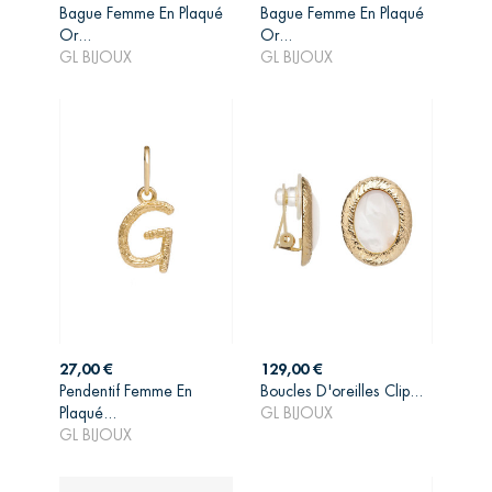
Bague Femme En Plaqué
Bague Femme En Plaqué
AJOUTER AU
AJOUTER AU
Or...
Or...
PANIER
PANIER
GL BIJOUX
GL BIJOUX
Prix
Prix
27,00 €
129,00 €
Pendentif Femme En
Boucles D'oreilles Clip...
AJOUTER AU
AJOUTER AU
Plaqué...
GL BIJOUX
PANIER
PANIER
GL BIJOUX