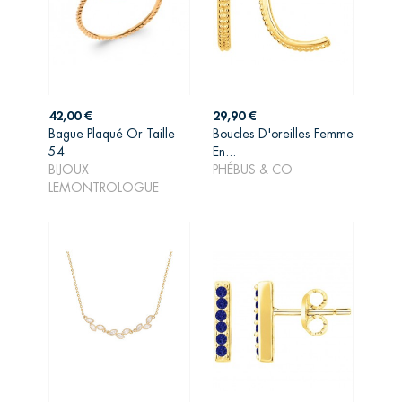
Prix
Prix
42,00 €
29,90 €
Bague Plaqué Or Taille
Boucles D'oreilles Femme
54
En...
AJOUTER AU
AJOUTER AU
BIJOUX
PHÉBUS & CO
PANIER
PANIER
LEMONTROLOGUE