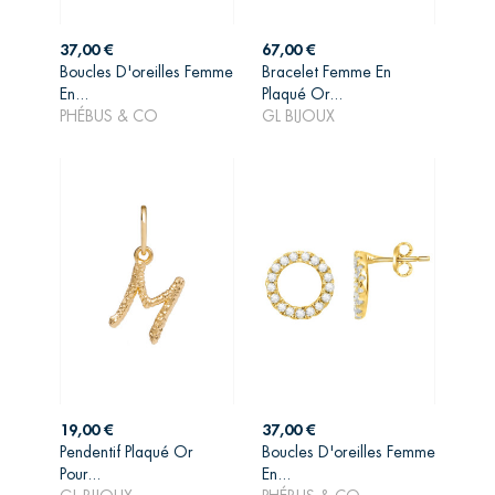
Prix
Prix
37,00 €
67,00 €
Boucles D'oreilles Femme
Bracelet Femme En
AJOUTER AU
AJOUTER AU
En...
Plaqué Or...
PANIER
PANIER
PHÉBUS & CO
GL BIJOUX
Prix
Prix
19,00 €
37,00 €
Pendentif Plaqué Or
Boucles D'oreilles Femme
AJOUTER AU
AJOUTER AU
Pour...
En...
PANIER
PANIER