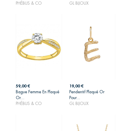
PHÉBUS & CO
GL BIJOUX
Prix
Prix
59,00 €
19,00 €
Bague Femme En Plaqué
Pendentif Plaqué Or
AJOUTER AU
AJOUTER AU
Or...
Pour...
PANIER
PANIER
PHÉBUS & CO
GL BIJOUX