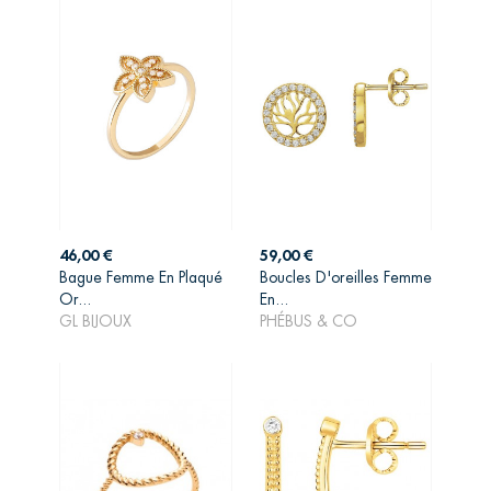
Prix
Prix
46,00 €
59,00 €
Bague Femme En Plaqué
Boucles D'oreilles Femme
AJOUTER AU
AJOUTER AU
Or...
En...
PANIER
PANIER
GL BIJOUX
PHÉBUS & CO