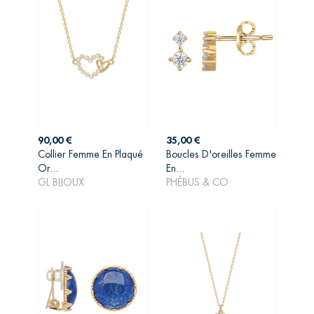
Prix
Prix
90,00 €
35,00 €
Collier Femme En Plaqué
Boucles D'oreilles Femme
AJOUTER AU
AJOUTER AU
Or...
En...
PANIER
PANIER
GL BIJOUX
PHÉBUS & CO