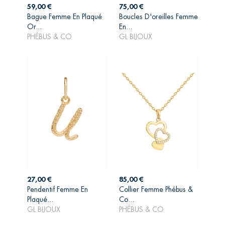
Prix
Prix
59,00 €
75,00 €
Bague Femme En Plaqué
Boucles D'oreilles Femme
AJOUTER AU
AJOUTER AU
Or...
En...
PANIER
PANIER
PHÉBUS & CO
GL BIJOUX
Prix
Prix
27,00 €
85,00 €
Pendentif Femme En
Collier Femme Phébus &
AJOUTER AU
AJOUTER AU
Plaqué...
Co...
PANIER
PANIER
GL BIJOUX
PHÉBUS & CO