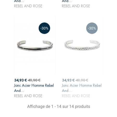
base
base
And...
And...
PANIER
PANIER
REBEL AND ROSE
REBEL AND ROSE
-30%
-30%
Prix
Prix
Prix
Prix
34,93 €
49,90 €
34,93 €
49,90 €
de
de
Jonc Acier Homme Rebel
Jonc Acier Homme Rebel
AJOUTER AU
AJOUTER AU
base
base
And...
And...
PANIER
PANIER
REBEL AND ROSE
REBEL AND ROSE
Affichage de 1 - 14 sur 14 produits