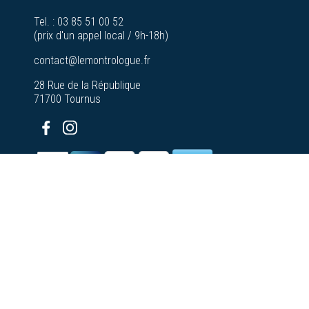
Tel. :
03 85 51 00 52
(prix d'un appel local / 9h-18h)
contact@lemontrologue.fr
28 Rue de la République
71700 Tournus
© 2026 - Le Montrologue - Tous droits
réservés
Plan du
A propos de nos
site
Bijouteries