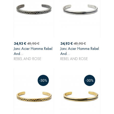
Prix
Prix
Prix
Prix
34,93 €
49,90 €
34,93 €
49,90 €
de
de
Jonc Acier Homme Rebel
Jonc Acier Homme Rebel
AJOUTER AU
AJOUTER AU
base
base
And...
And...
PANIER
PANIER
REBEL AND ROSE
REBEL AND ROSE
-30%
-30%