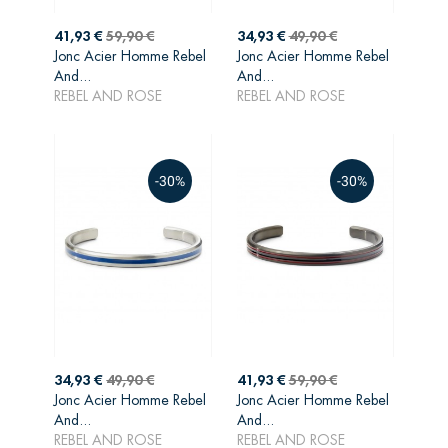
Prix
Prix
Prix
Prix
41,93 €
59,90 €
34,93 €
49,90 €
de
de
Jonc Acier Homme Rebel
Jonc Acier Homme Rebel
AJOUTER AU
AJOUTER AU
base
base
And...
And...
PANIER
PANIER
REBEL AND ROSE
REBEL AND ROSE
-30%
-30%
Prix
Prix
Prix
Prix
34,93 €
49,90 €
41,93 €
59,90 €
de
de
Jonc Acier Homme Rebel
Jonc Acier Homme Rebel
AJOUTER AU
AJOUTER AU
base
base
And...
And...
PANIER
PANIER
REBEL AND ROSE
REBEL AND ROSE