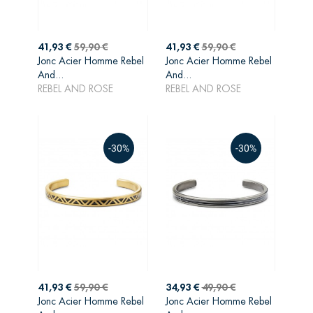
Prix
Prix
Prix
Prix
41,93 €
59,90 €
41,93 €
59,90 €
de
de
Jonc Acier Homme Rebel
Jonc Acier Homme Rebel
AJOUTER AU
AJOUTER AU
base
base
And...
And...
PANIER
PANIER
REBEL AND ROSE
REBEL AND ROSE
-30%
-30%
Prix
Prix
Prix
Prix
41,93 €
59,90 €
34,93 €
49,90 €
de
de
Jonc Acier Homme Rebel
Jonc Acier Homme Rebel
AJOUTER AU
AJOUTER AU