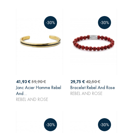
-30%
-30%
Prix
Prix
Prix
Prix
41,93 €
59,90 €
29,75 €
42,50 €
de
de
Jonc Acier Homme Rebel
Bracelet Rebel And Rose
AJOUTER AU
AJOUTER AU
base
base
And...
REBEL AND ROSE
PANIER
PANIER
REBEL AND ROSE
-30%
-30%