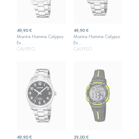
Prix
Prix
49,90 €
49,90 €
Montre Homme Calypso
Montre Homme Calypso
AJOUTER AU
AJOUTER AU
En...
En...
PANIER
PANIER
CALYPSO
CALYPSO
Prix
Prix
49,90 €
39,00 €