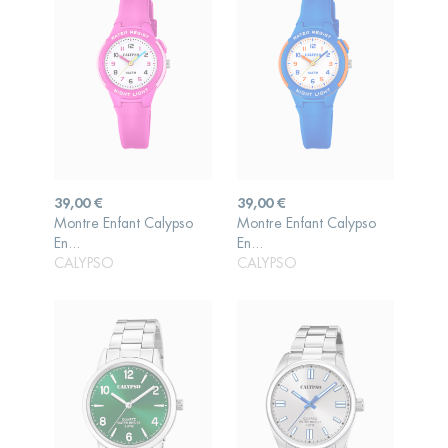
Prix
Prix
39,00 €
39,00 €
Montre Enfant Calypso
Montre Enfant Calypso
AJOUTER AU
AJOUTER AU
En...
En...
PANIER
PANIER
CALYPSO
CALYPSO