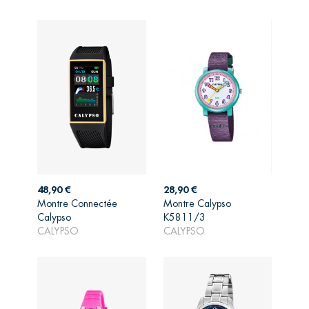
Prix
Prix
48,90 €
28,90 €
Montre Connectée
Montre Calypso
AJOUTER AU
AJOUTER AU
Calypso
K5811/3
PANIER
PANIER
CALYPSO
CALYPSO