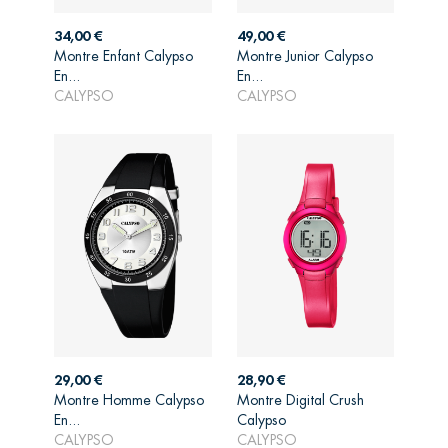
Prix
Prix
34,00 €
49,00 €
Montre Enfant Calypso
Montre Junior Calypso
AJOUTER AU
AJOUTER AU
En...
En...
PANIER
PANIER
CALYPSO
CALYPSO
Prix
Prix
29,00 €
28,90 €
Montre Homme Calypso
Montre Digital Crush
AJOUTER AU
AJOUTER AU
En...
Calypso
PANIER
PANIER
CALYPSO
CALYPSO