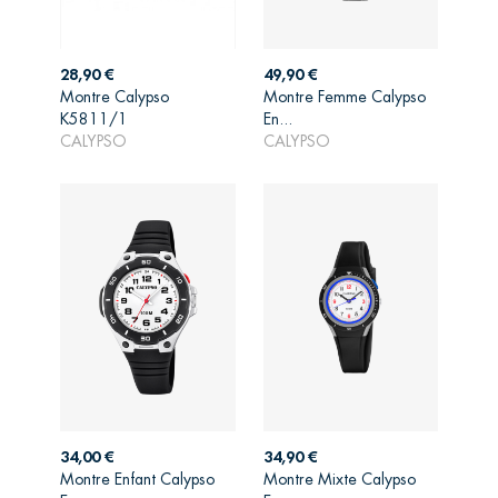
Prix
Prix
28,90 €
49,90 €
Montre Calypso
Montre Femme Calypso
AJOUTER AU
AJOUTER AU
K5811/1
En...
PANIER
PANIER
CALYPSO
CALYPSO
Prix
Prix
34,00 €
34,90 €
Montre Enfant Calypso
Montre Mixte Calypso
AJOUTER AU
AJOUTER AU