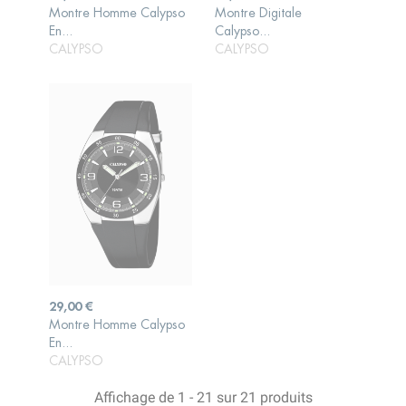
Montre Homme Calypso
Montre Digitale
AJOUTER AU
AJOUTER AU
En...
Calypso...
PANIER
PANIER
CALYPSO
CALYPSO
Prix
29,00 €
Montre Homme Calypso
AJOUTER AU
En...
PANIER
CALYPSO
Affichage de 1 - 21 sur 21 produits