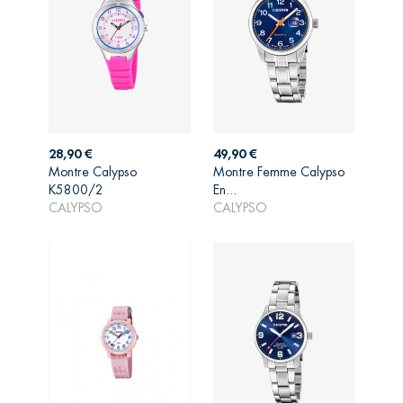
Prix
Prix
28,90 €
49,90 €
Montre Calypso
Montre Femme Calypso
AJOUTER AU
AJOUTER AU
K5800/2
En...
PANIER
PANIER
CALYPSO
CALYPSO