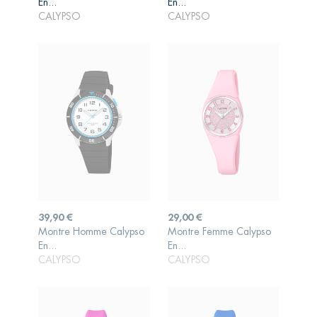
En...
En...
PANIER
PANIER
CALYPSO
CALYPSO
Prix
Prix
39,90 €
29,00 €
Montre Homme Calypso
Montre Femme Calypso
AJOUTER AU
AJOUTER AU
En...
En...
PANIER
PANIER
CALYPSO
CALYPSO