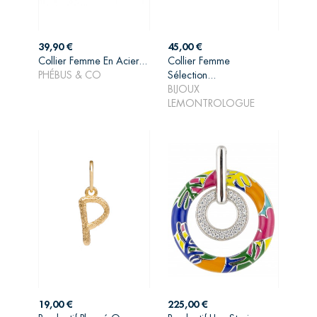
Prix
Prix
39,90 €
45,00 €
Collier Femme En Acier...
Collier Femme
PHÉBUS & CO
Sélection...
AJOUTER AU
AJOUTER AU
BIJOUX
PANIER
PANIER
LEMONTROLOGUE
Prix
Prix
19,00 €
225,00 €