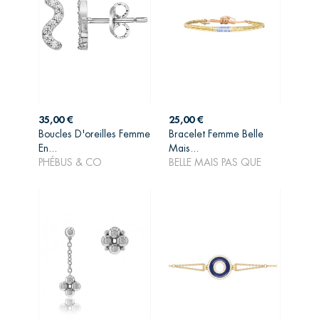
Prix
Prix
35,00 €
25,00 €
Boucles D'oreilles Femme
Bracelet Femme Belle
AJOUTER AU
AJOUTER AU
En...
Mais...
PANIER
PANIER
PHÉBUS & CO
BELLE MAIS PAS QUE