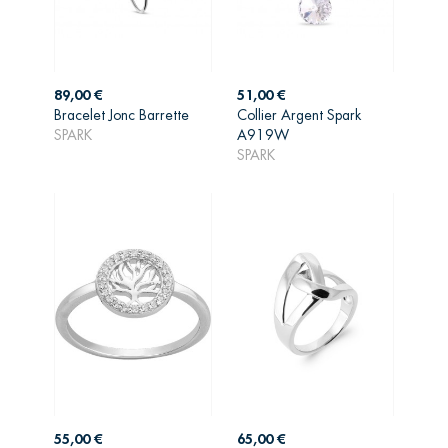
Prix
Prix
89,00 €
51,00 €
Bracelet Jonc Barrette
Collier Argent Spark
AJOUTER AU
AJOUTER AU
SPARK
A919W
PANIER
PANIER
SPARK
Prix
Prix
55,00 €
65,00 €