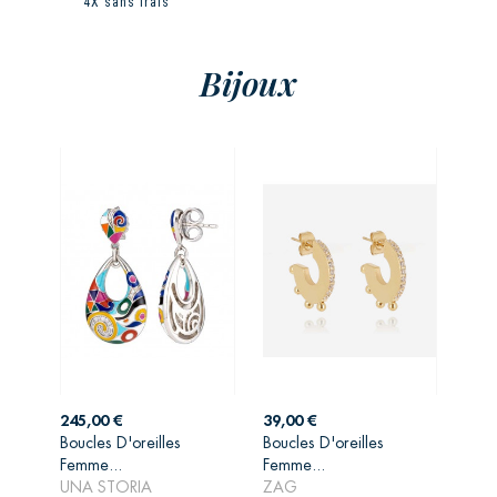
4X sans frais
Bijoux
Prix
Prix
245,00 €
39,00 €
Boucles D'oreilles
Boucles D'oreilles
AJOUTER AU
AJOUTER AU
Femme...
Femme...
PANIER
PANIER
UNA STORIA
ZAG