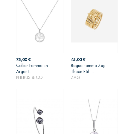
Prix
Prix
75,00 €
45,00 €
Collier Femme En
Bague Femme Zag
AJOUTER AU
AJOUTER AU
Argent...
Theon Réf....
PANIER
PANIER
PHÉBUS & CO
ZAG