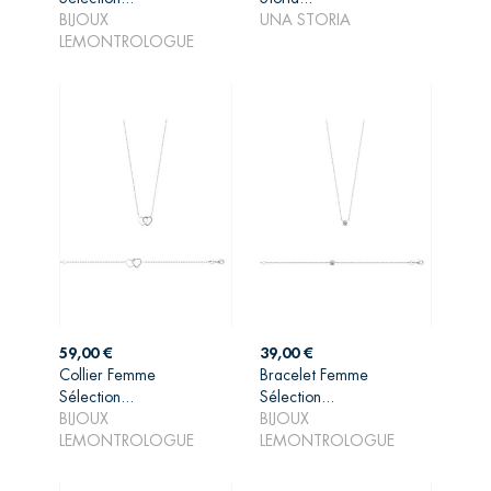
AJOUTER AU
AJOUTER AU
BIJOUX
UNA STORIA
PANIER
PANIER
LEMONTROLOGUE
Prix
Prix
59,00 €
39,00 €
Collier Femme
Bracelet Femme
Sélection...
Sélection...
AJOUTER AU
AJOUTER AU
BIJOUX
BIJOUX
PANIER
PANIER
LEMONTROLOGUE
LEMONTROLOGUE