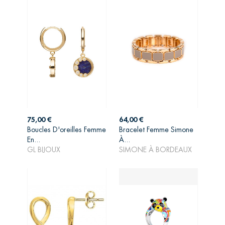
Prix
Prix
75,00 €
64,00 €
Boucles D'oreilles Femme
Bracelet Femme Simone
AJOUTER AU
AJOUTER AU
En...
À...
PANIER
PANIER
GL BIJOUX
SIMONE À BORDEAUX