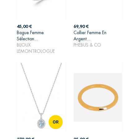
Prix
Prix
45,00 €
69,90 €
Bague Femme
Collier Femme En
Sélection...
Argent...
AJOUTER AU
AJOUTER AU
BIJOUX
PHÉBUS & CO
PANIER
PANIER
LEMONTROLOGUE
OR
Prix
Prix