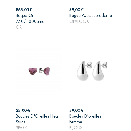
Prix
Prix
865,00 €
59,00 €
Bague Or
Bague Avec Labradorite
AJOUTER AU
AJOUTER AU
750/1000ème
OPALOOK
PANIER
PANIER
OR
Prix
Prix
25,00 €
59,00 €
Boucles D'Oreilles Heart
Boucles D'oreilles
Studs
Femme...
AJOUTER AU
AJOUTER AU
SPARK
BIJOUX
PANIER
PANIER