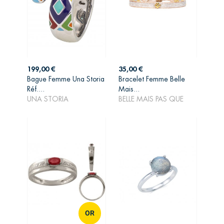
Prix
Prix
199,00 €
35,00 €
Bague Femme Una Storia
Bracelet Femme Belle
AJOUTER AU
AJOUTER AU
Réf....
Mais...
PANIER
PANIER
UNA STORIA
BELLE MAIS PAS QUE
OR