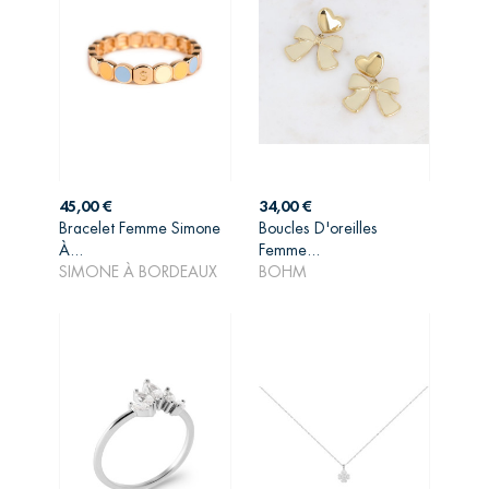
Prix
Prix
45,00 €
34,00 €
Bracelet Femme Simone
Boucles D'oreilles
AJOUTER AU
AJOUTER AU
À...
Femme...
PANIER
PANIER
SIMONE À BORDEAUX
BOHM