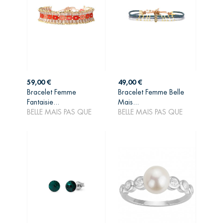
Prix
Prix
59,00 €
49,00 €
Bracelet Femme
Bracelet Femme Belle
AJOUTER AU
AJOUTER AU
Fantaisie...
Mais...
PANIER
PANIER
BELLE MAIS PAS QUE
BELLE MAIS PAS QUE