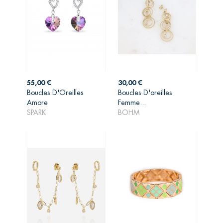
Prix
Prix
55,00 €
30,00 €
Boucles D'Oreilles
Boucles D'oreilles
AJOUTER AU
AJOUTER AU
Amore
Femme...
PANIER
PANIER
SPARK
BOHM