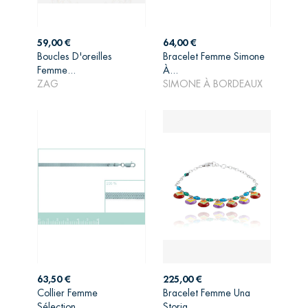
Prix
Prix
59,00 €
64,00 €
Boucles D'oreilles
Bracelet Femme Simone
AJOUTER AU
AJOUTER AU
Femme...
À...
PANIER
PANIER
ZAG
SIMONE À BORDEAUX
Prix
Prix
63,50 €
225,00 €
Collier Femme
Bracelet Femme Una
Sélection...
Storia...