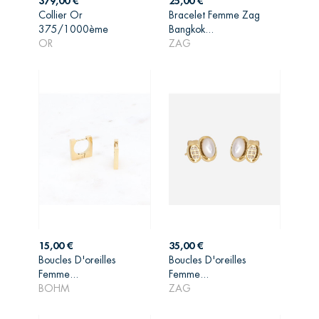
379,00 €
25,00 €
Collier Or
Bracelet Femme Zag
AJOUTER AU
AJOUTER AU
375/1000ème
Bangkok...
PANIER
PANIER
OR
ZAG
Prix
Prix
15,00 €
35,00 €
Boucles D'oreilles
Boucles D'oreilles
AJOUTER AU
AJOUTER AU
Femme...
Femme...
PANIER
PANIER
BOHM
ZAG