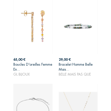
Prix
Prix
65,00 €
29,00 €
Boucles D'oreilles Femme
Bracelet Homme Belle
AJOUTER AU
AJOUTER AU
En...
Mais...
PANIER
PANIER
GL BIJOUX
BELLE MAIS PAS QUE