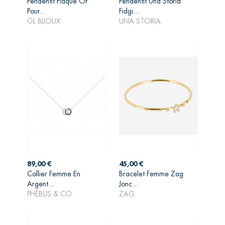
Pendentif Plaqué Or
Pendentif Una Storia
AJOUTER AU
AJOUTER AU
Pour...
Fidgi...
PANIER
PANIER
GL BIJOUX
UNA STORIA
Prix
Prix
89,00 €
45,00 €
Collier Femme En
Bracelet Femme Zag
AJOUTER AU
AJOUTER AU
Argent...
Jonc...
PANIER
PANIER
PHÉBUS & CO
ZAG