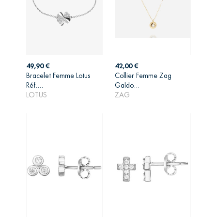
Prix
Prix
49,90 €
42,00 €
Bracelet Femme Lotus
Collier Femme Zag
AJOUTER AU
AJOUTER AU
Réf....
Galdo...
PANIER
PANIER
LOTUS
ZAG