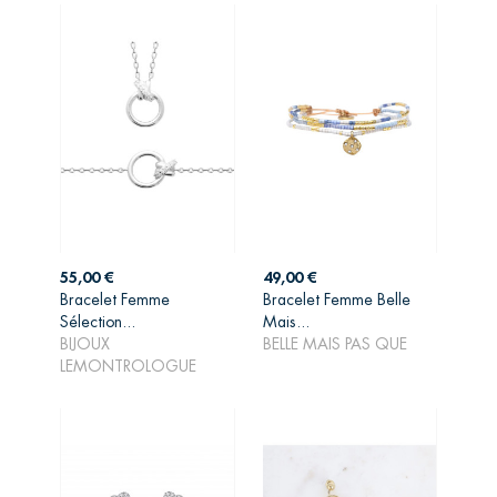
Prix
Prix
55,00 €
49,00 €
Bracelet Femme
Bracelet Femme Belle
Sélection...
Mais...
AJOUTER AU
AJOUTER AU
BIJOUX
BELLE MAIS PAS QUE
PANIER
PANIER
LEMONTROLOGUE