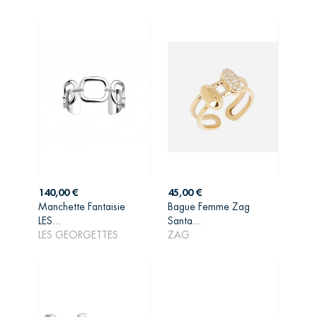
Prix
Prix
140,00 €
45,00 €
Manchette Fantaisie
Bague Femme Zag
AJOUTER AU
AJOUTER AU
LES...
Santa...
PANIER
PANIER
LES GEORGETTES
ZAG