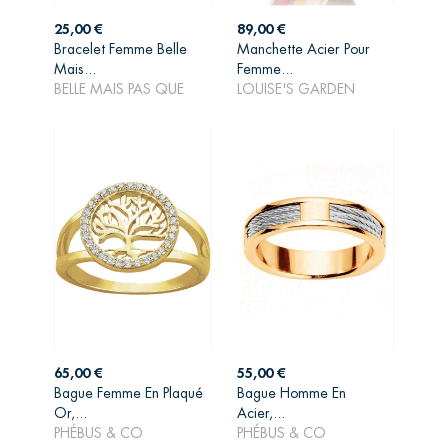
Prix
Prix
25,00 €
89,00 €
Bracelet Femme Belle
Manchette Acier Pour
AJOUTER AU
AJOUTER AU
Mais...
Femme...
PANIER
PANIER
BELLE MAIS PAS QUE
LOUISE'S GARDEN
Prix
Prix
65,00 €
55,00 €
Bague Femme En Plaqué
Bague Homme En
AJOUTER AU
AJOUTER AU
Or,...
Acier,...
PANIER
PANIER
PHÉBUS & CO
PHÉBUS & CO