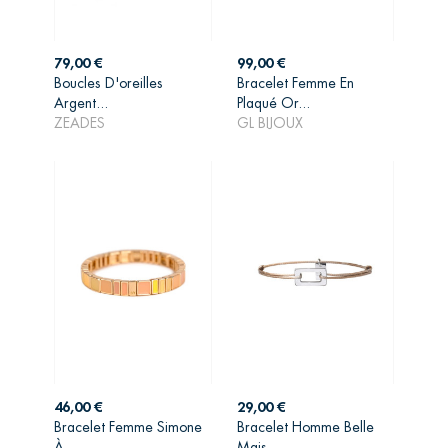
Prix
Prix
79,00 €
99,00 €
Boucles D'oreilles
Bracelet Femme En
AJOUTER AU
AJOUTER AU
Argent...
Plaqué Or...
PANIER
PANIER
ZEADES
GL BIJOUX
Prix
Prix
46,00 €
29,00 €
Bracelet Femme Simone
Bracelet Homme Belle
AJOUTER AU
AJOUTER AU
À...
Mais...