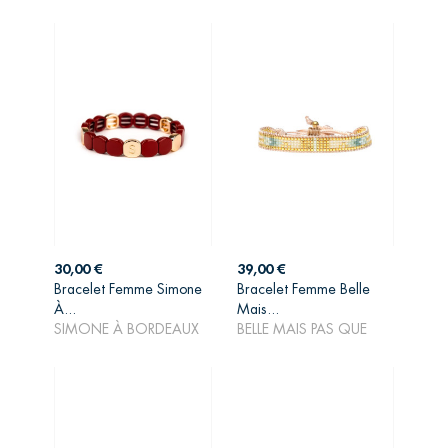
Prix
Prix
30,00 €
39,00 €
Bracelet Femme Simone
Bracelet Femme Belle
AJOUTER AU
AJOUTER AU
À...
Mais...
PANIER
PANIER
SIMONE À BORDEAUX
BELLE MAIS PAS QUE