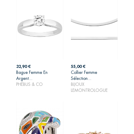
Prix
Prix
32,90 €
55,00 €
Bague Femme En
Collier Femme
Argent...
Sélection...
AJOUTER AU
AJOUTER AU
PHÉBUS & CO
BIJOUX
PANIER
PANIER
LEMONTROLOGUE