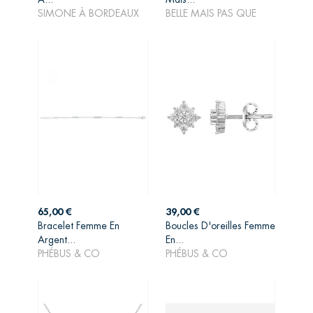
PANIER
PANIER
SIMONE À BORDEAUX
BELLE MAIS PAS QUE
Prix
Prix
65,00 €
39,00 €
Bracelet Femme En
Boucles D'oreilles Femme
AJOUTER AU
AJOUTER AU
Argent...
En...
PANIER
PANIER
PHÉBUS & CO
PHÉBUS & CO