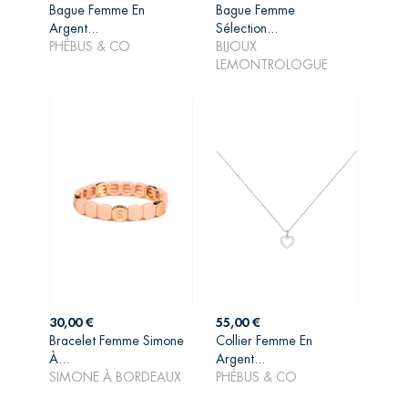
Bague Femme En
Bague Femme
Argent...
Sélection...
AJOUTER AU
AJOUTER AU
PHÉBUS & CO
BIJOUX
PANIER
PANIER
LEMONTROLOGUE
Prix
Prix
30,00 €
55,00 €
Bracelet Femme Simone
Collier Femme En
AJOUTER AU
AJOUTER AU
À...
Argent...
PANIER
PANIER
SIMONE À BORDEAUX
PHÉBUS & CO