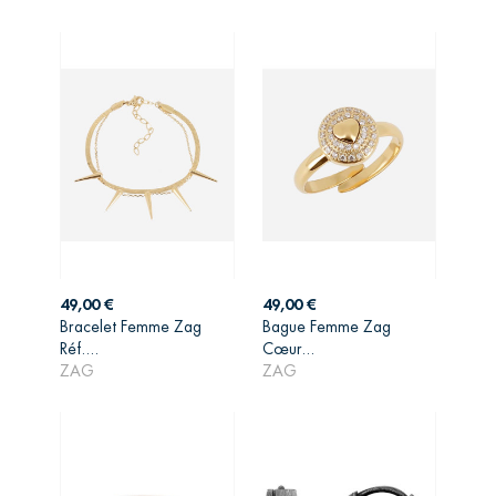
Prix
Prix
49,00 €
49,00 €
Bracelet Femme Zag
Bague Femme Zag
AJOUTER AU
AJOUTER AU
Réf....
Cœur...
PANIER
PANIER
ZAG
ZAG