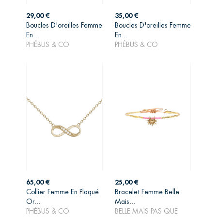
Prix
Prix
29,00 €
35,00 €
Boucles D'oreilles Femme
Boucles D'oreilles Femme
AJOUTER AU
AJOUTER AU
En...
En...
PANIER
PANIER
PHÉBUS & CO
PHÉBUS & CO
Prix
Prix
65,00 €
25,00 €
Collier Femme En Plaqué
Bracelet Femme Belle
AJOUTER AU
AJOUTER AU
Or...
Mais...
PANIER
PANIER
PHÉBUS & CO
BELLE MAIS PAS QUE