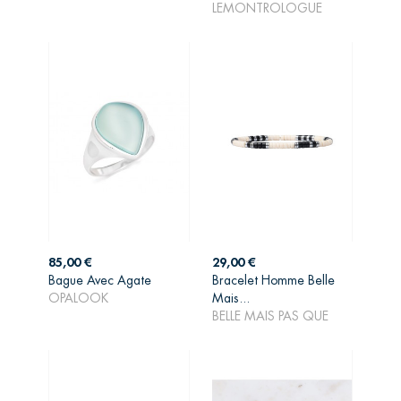
LEMONTROLOGUE
Prix
Prix
85,00 €
29,00 €
Bague Avec Agate
Bracelet Homme Belle
AJOUTER AU
AJOUTER AU
OPALOOK
Mais...
PANIER
PANIER
BELLE MAIS PAS QUE