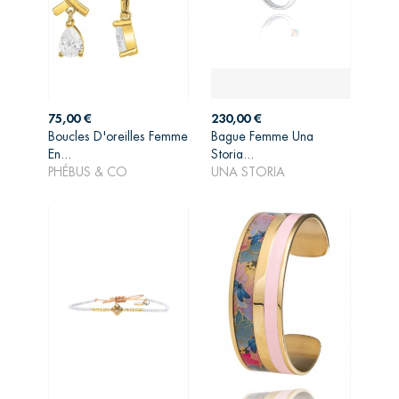
Prix
Prix
75,00 €
230,00 €
Boucles D'oreilles Femme
Bague Femme Una
AJOUTER AU
AJOUTER AU
En...
Storia...
PANIER
PANIER
PHÉBUS & CO
UNA STORIA