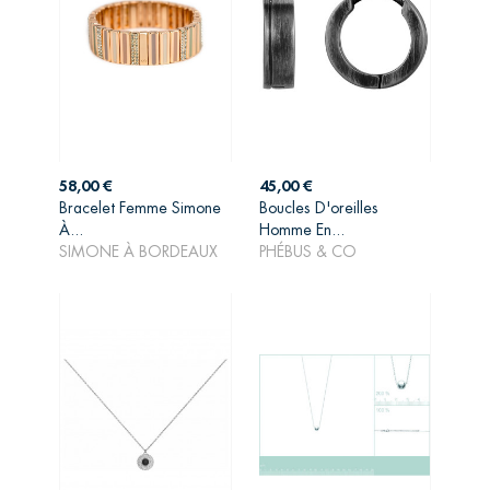
Prix
Prix
58,00 €
45,00 €
Bracelet Femme Simone
Boucles D'oreilles
AJOUTER AU
AJOUTER AU
À...
Homme En...
PANIER
PANIER
SIMONE À BORDEAUX
PHÉBUS & CO