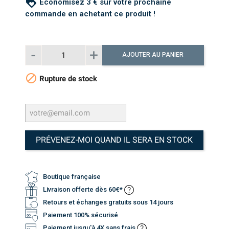
loyalty
Économisez 3 € sur votre prochaine
commande en achetant ce produit !
AJOUTER AU PANIER

Rupture de stock
PRÉVENEZ-MOI QUAND IL SERA EN STOCK
Boutique française
Livraison offerte dès 60€*
Retours et échanges gratuits sous 14 jours
Paiement 100% sécurisé
Paiement jusqu'à 4X sans frais