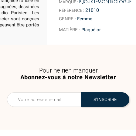
 française fondée en
BIJOUX LEMONTROLOGUE
MARQUE :
imaginées, dessinées
21010
RÉFÉRENCE :
dio Parisien. Les
GENRE
:
Femme
 acier sont conçues
 peuvent être portés
MATIÈRE
:
Plaqué or
Pour ne rien manquer,
Abonnez-vous à notre Newsletter