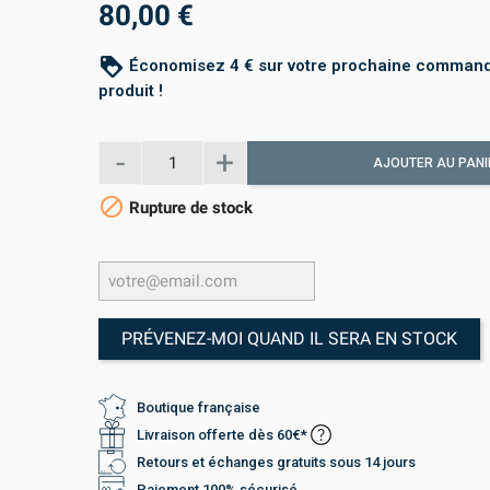
80,00 €
loyalty
Économisez 4 € sur votre prochaine command
produit !
AJOUTER AU PANI

Rupture de stock
PRÉVENEZ-MOI QUAND IL SERA EN STOCK
Boutique française
Livraison offerte dès 60€*
Retours et échanges gratuits sous 14 jours
Paiement 100% sécurisé