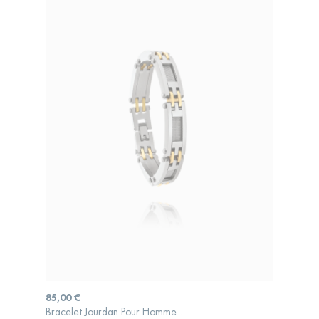
Prix
85,00 €
Bracelet Jourdan Pour Homme...
AJOUTER AU PANIER