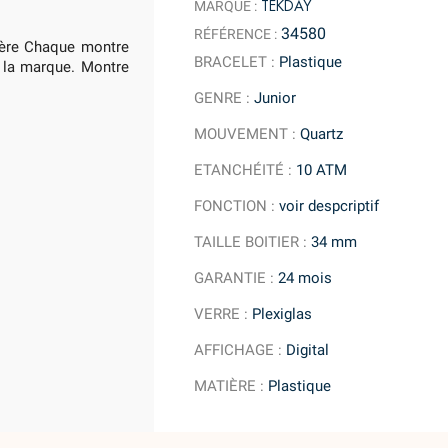
TEKDAY
MARQUE :
34580
RÉFÉRENCE :
ière Chaque montre
BRACELET
:
Plastique
e la marque. Montre
GENRE
:
Junior
MOUVEMENT
:
Quartz
ETANCHÉITÉ
:
10 ATM
FONCTION
:
voir despcriptif
TAILLE BOITIER
:
34 mm
GARANTIE
:
24 mois
VERRE
:
Plexiglas
AFFICHAGE
:
Digital
MATIÈRE
:
Plastique