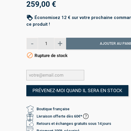
259,00 €
loyalty
Économisez 12 € sur votre prochaine comma
ce produit !
AJOUTER AU PANI

Rupture de stock
PRÉVENEZ-MOI QUAND IL SERA EN STOCK
Boutique française
Livraison offerte dès 60€*
Retours et échanges gratuits sous 14 jours
Paiement 100% sécurisé