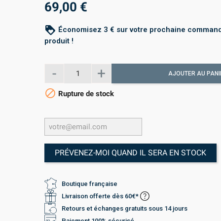
69,00 €
loyalty
Économisez 3 € sur votre prochaine command
produit !
AJOUTER AU PANI

Rupture de stock
PRÉVENEZ-MOI QUAND IL SERA EN STOCK
Boutique française
Livraison offerte dès 60€*
Retours et échanges gratuits sous 14 jours
Paiement 100% sécurisé